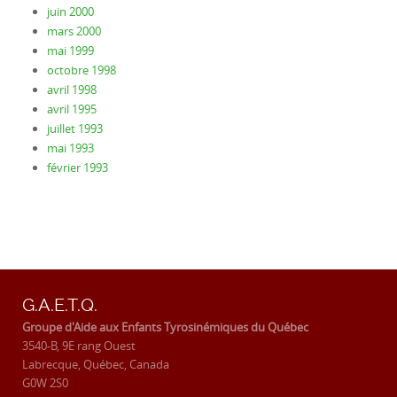
juin 2000
mars 2000
mai 1999
octobre 1998
avril 1998
avril 1995
juillet 1993
mai 1993
février 1993
G.A.E.T.Q.
Groupe d'Aide aux Enfants Tyrosinémiques du Québec
3540-B, 9E rang Ouest
Labrecque, Québec, Canada
G0W 2S0