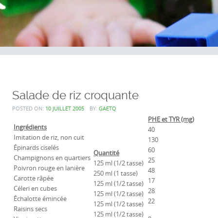
Salade de riz croquante
POSTED ON:
10 JUILLET 2005
BY:
GAETQ
PHE et TYR (mg)
Ingrédients
40
Imitation de riz, non cuit
130
Épinards ciselés
60
Quantité
Champignons en quartiers
25
125 ml (1/2 tasse)
Poivron rouge en lanière
48
250 ml (1 tasse)
Carotte râpée
17
125 ml (1/2 tasse)
Céleri en cubes
28
125 ml (1/2 tasse)
Échalotte émincée
22
125 ml (1/2 tasse)
Raisins secs
125 ml (1/2 tasse)