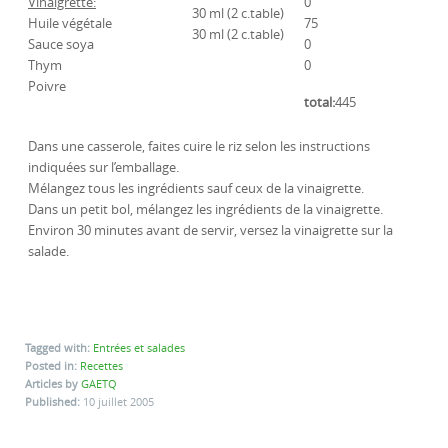
Vinaigrette:
0
30 ml (2 c.table)
Huile végétale
75
30 ml (2 c.table)
Sauce soya
0
Thym
0
Poivre
total:
445
Dans une casserole, faites cuire le riz selon les instructions
indiquées sur l’emballage.
Mélangez tous les ingrédients sauf ceux de la vinaigrette.
Dans un petit bol, mélangez les ingrédients de la vinaigrette.
Environ 30 minutes avant de servir, versez la vinaigrette sur la
salade.
Tagged with:
Entrées et salades
Posted in:
Recettes
Articles by
GAETQ
Published:
10 juillet 2005