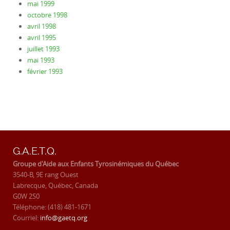
mai 1999
octobre 1998
avril 1998
avril 1995
juillet 1993
mai 1993
février 1993
G.A.E.T.Q.
Groupe d'Aide aux Enfants Tyrosinémiques du Québec
3540-B, 9E rang Ouest
Labrecque, Québec, Canada
G0W 2S0
Téléphone: (418) 481-1671
Courriel:
info@gaetq.org